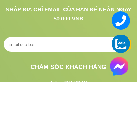
NHẬP ĐỊA CHỈ EMAIL CỦA BẠN ĐỂ NHẬN NGAY
50.000 VNĐ
CHĂM SÓC KHÁCH HÀNG
Hotline:
0813.183.333
CSKH:
1900.633.313
Email:
gifgo.vn@gmail.com
Hướng dẫn đặt hàng
Tra cứu vận đơn
VỀ GIFGO