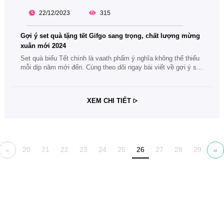
22/12/2023
315
Gợi ý set quà tặng tết Gifgo sang trọng, chất lượng mừng
xuân mới 2024
Set quà biếu Tết chính là vaath phẩm ý nghĩa không thể thiếu
mỗi dịp năm mới đến. Cùng theo dõi ngay bài viết về gợi ý set
quà tặng tết Gifgo sang trọng, chất lượng mừng xuân mới
2024 nhé.
XEM CHI TIẾT
20
21
22
23
24
25
26
27
28
29
«
»