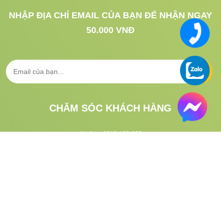
NHẬP ĐỊA CHỈ EMAIL CỦA BẠN ĐỂ NHẬN NGAY
50.000 VNĐ
CHĂM SÓC KHÁCH HÀNG
Hotline:
0813.183.333
CSKH:
1900.633.313
Email:
gifgo.vn@gmail.com
Hướng dẫn đặt hàng
Tra cứu vận đơn
VỀ GIFGO