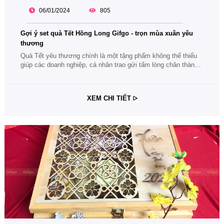
06/01/2024
805
Gợi ý set quà Tết Hồng Long Gifgo - trọn mùa xuân yêu
thương
Quà Tết yêu thương chính là một tặng phẩm không thể thiếu
giúp các doanh nghiệp, cá nhân trao gửi tấm lòng chân thành
cùng lời cảm ơn của mình đến những người quan trọng. Theo
dõi bài viết về set quà Tết Hồng Long Gifgo để có thêm sự lựa
chọn phù hợp nhé.
XEM CHI TIẾT