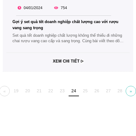
04/01/2024
754
Gợi ý set quà tết doanh nghiệp chất lượng cao với rượu
vang sang trọng
Set quà tết doanh nghiệp chất lượng không thể thiếu đi những
chai rượu vang cao cấp và sang trọng. Cùng bài viết theo dõi
ngay các gợi ý độc đáo về set quà biếu tết có rượu vang làm
quà tặng năm 2024 nhé.
XEM CHI TIẾT
19
20
21
22
23
24
25
26
27
28
«
»