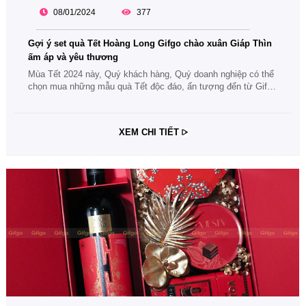
08/01/2024
377
Gợi ý set quà Tết Hoàng Long Gifgo chào xuân Giáp Thìn
ấm áp và yêu thương
Mùa Tết 2024 này, Quý khách hàng, Quý doanh nghiệp có thể
chọn mua những mẫu quà Tết độc đáo, ấn tượng đến từ Gifgo
để bày tỏ lời tri ân của mình. Cùng theo dõi ngay các thông tin
về set quà Tết Hoàng Long Gifgo nhé.
XEM CHI TIẾT