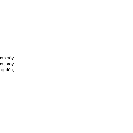
háp sấy 
i, xay 
g đều, 