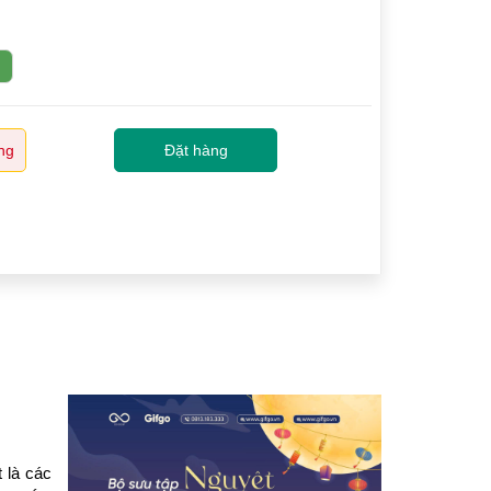
ng
Đặt hàng
là các 