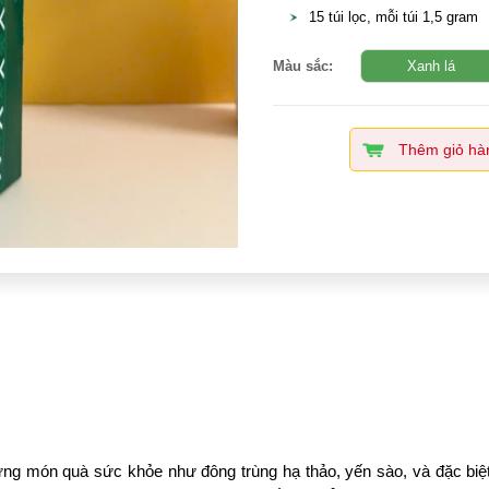
15 túi lọc, mỗi túi 1,5 gram
Màu sắc:
Xanh lá
Thêm giỏ hà
g món quà sức khỏe như đông trùng hạ thảo, yến sào, và đặc biệt 