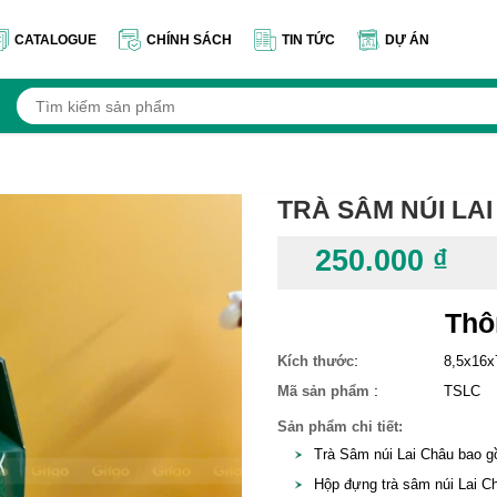
CATALOGUE
CHÍNH SÁCH
TIN TỨC
DỰ ÁN
TRÀ SÂM NÚI LA
250.000 ₫
Thô
:
Kích thước
8,5x16
:
Mã sản phẩm
TSLC
Sản phẩm chi tiết:
Trà Sâm núi Lai Châu bao g
Hộp đựng trà sâm núi Lai C