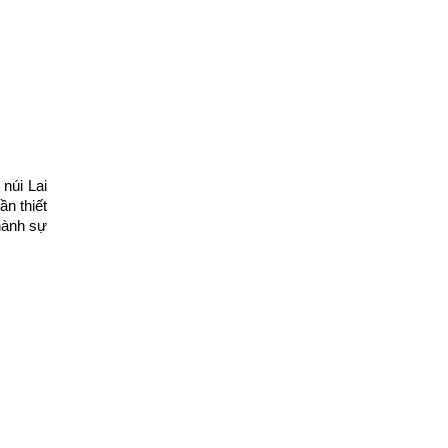
úi Lai 
 thiết 
ành sự 