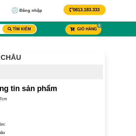
0813.183.333
Đăng nhập
0
TÌM KIẾM
GIỎ HÀNG
I CHÂU
ng tin sản phẩm
x7cm
ồm:
hâu