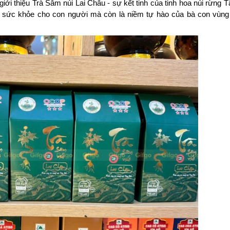
ới thiệu Trà Sâm núi Lai Châu - sự kết tinh của tinh hoa núi rừng T
 sức khỏe cho con người mà còn là niềm tự hào của bà con vùng n