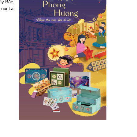
ây Bắc. 
úi Lai 