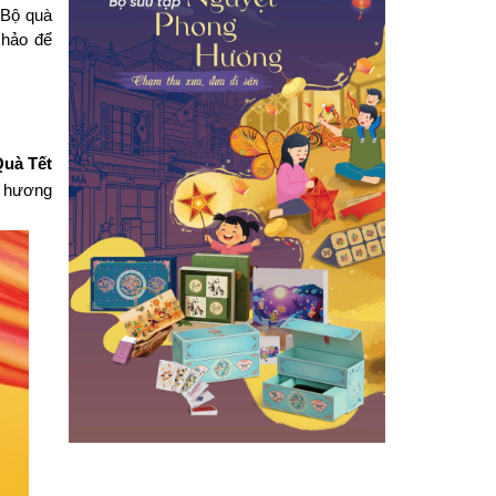
Bộ quà 
hảo để 
uà Tết 
 hương 