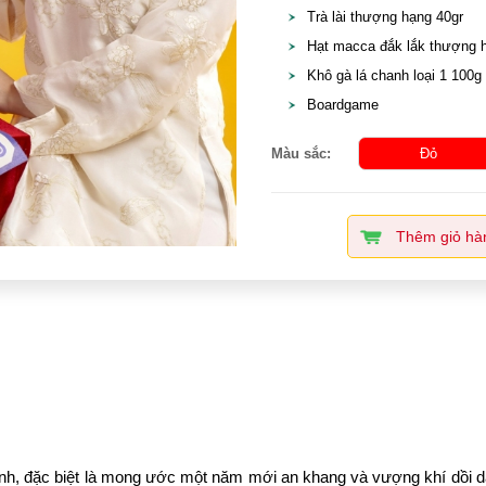
Trà lài thượng hạng 40gr
Hạt macca đắk lắk thượng 
Khô gà lá chanh loại 1 100g
Boardgame
Màu sắc:
Đỏ
Thêm giỏ hà
 lành, đặc biệt là mong ước một năm mới an khang và vượng khí dồi d