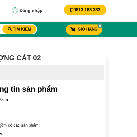
0813.183.333
Đăng nhập
0
TÌM KIẾM
GIỎ HÀNG
ỢNG CÁT 02
ng tin sản phẩm
20cm
gồm có các sản phẩm:
ướm