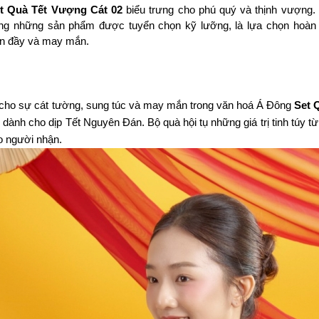
t Quà Tết Vượng Cát 02
 biểu trưng cho phú quý và thịnh vượng. 
ùng những sản phẩm được tuyển chọn kỹ lưỡng, là lựa chọn hoàn 
ròn đầy và may mắn.
 cho sự cát tường, sung túc và may mắn trong văn hoá Á Đông 
Set Q
ành cho dịp Tết Nguyên Đán. Bộ quà hội tụ những giá trị tinh túy từ
o người nhận. 