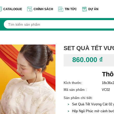
CATALOGUE
CHÍNH SÁCH
TIN TỨC
DỰ ÁN
SET QUÀ TẾT VƯ
860.000 ₫
Thô
:
Kích thước
18x36x
:
Mã sản phẩm
VC02
Sản phẩm chi tiết:
Set Quà Tết Vượng Cát 02 
Hộp Ngũ Phúc mở cánh b