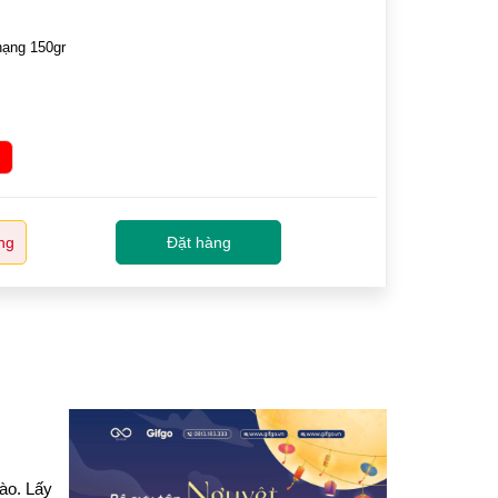
hạng 150gr
ng
Đặt hàng
ào. Lấy 