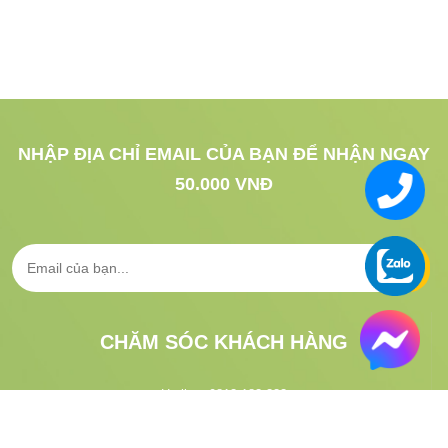
NHẬP ĐỊA CHỈ EMAIL CỦA BẠN ĐỂ NHẬN NGAY
50.000 VNĐ
CHĂM SÓC KHÁCH HÀNG
Hotline:
0813.183.333
CSKH:
1900.633.313