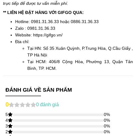
trực tiếp để được tư vấn miễn phí.
** LIÊN HỆ ĐẶT HÀNG VỚI GIFGO QUA:
Hotline: 0981.31.36.33 hoặc 0886.31.36.33
Zalo : 0981.31.36.33
Website: https://gifgo.vn/
Địa chỉ:
Tại HN: Số 35 Xuân Quỳnh, P.Trung Hòa, Q.Cầu Giấy ,
TP Hà Nội
Tại HCM: 406/8 Cộng Hòa, Phường 13, Quận Tân
Bình, TP. HCM.
ĐÁNH GIÁ VỀ SẢN PHẨM
0
0
đánh giá
5
0
%
4
0
%
3
0
%
2
0
%