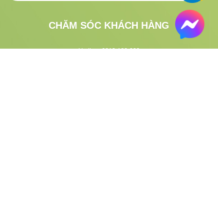
CHĂM SÓC KHÁCH HÀNG
Hotline:
0813.183.333
CSKH:
1900.633.313
Email:
gifgo.vn@gmail.com
Hướng dẫn đặt hàng
Tra cứu vận đơn
VỀ GIFGO
Giới thiệu
Quy định và hình thức thanh toán
Chính sách đổi trả
Hướng dẫn thanh toán
Chính sách bảo mật
Chính sách vận chuyển
Điều khoản dịch vụ
Chính sách kiểm hàng
Chính sách cộng tác viên