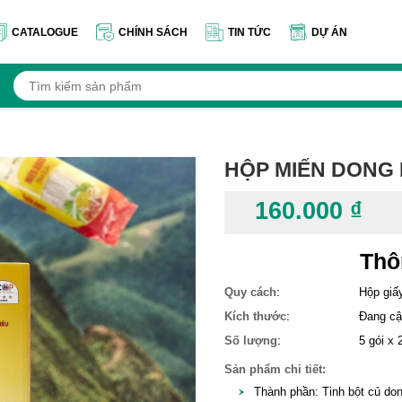
CATALOGUE
CHÍNH SÁCH
TIN TỨC
DỰ ÁN
HỘP MIẾN DONG 
160.000 ₫
Thô
:
Quy cách
Hộp giấy
:
Kích thước
Đang cậ
:
Số lượng
5 gói x 
Sản phẩm chi tiết:
Thành phần: Tinh bột củ don