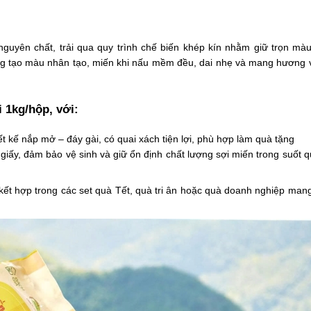
guyên chất, trải qua quy trình chế biến khép kín nhằm giữ trọn màu
ng tạo màu nhân tạo, miến khi nấu mềm đều, dai nhẹ và mang hương v
 1kg/hộp, với:
ết kế nắp mở – đáy gài, có quai xách tiện lợi, phù hợp làm quà tặng
 giấy, đảm bảo vệ sinh và giữ ổn định chất lượng sợi miến trong suốt q
kết hợp trong các set quà Tết, quà tri ân hoặc quà doanh nghiệp man