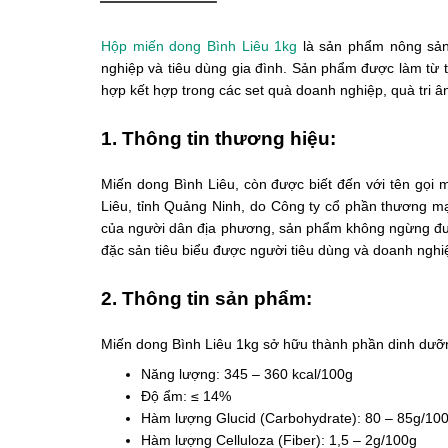
Hộp miến dong Bình Liêu 1kg
là sản phẩm nông sản
nghiệp và tiêu dùng gia đình. Sản phẩm được làm từ ti
hợp kết hợp trong các set quà doanh nghiệp, quà tri ân
1. Thông tin thương hiệu:
Miến dong Bình Liêu, còn được biết đến với tên gọi
Liêu, tỉnh Quảng Ninh, do Công ty cổ phần thương mại
của người dân địa phương, sản phẩm không ngừng đư
đặc sản tiêu biểu được người tiêu dùng và doanh nghiệ
2. Thông tin sản phẩm:
Miến dong Bình Liêu 1kg sở hữu thành phần dinh dưỡn
Năng lượng: 345 – 360 kcal/100g
Độ ẩm: ≤ 14%
Hàm lượng Glucid (Carbohydrate): 80 – 85g/10
Hàm lượng Celluloza (Fiber): 1,5 – 2g/100g