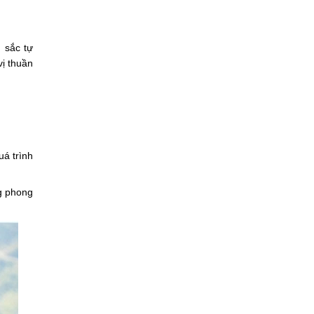
 sắc tự
ị thuần
uá trình
g phong