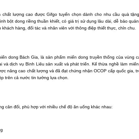
 chất lượng cao được Gifgo tuyển chọn dành cho nhu cầu quà tặn
nh bột dong riềng thuần khiết, có giá trị sử dụng lâu dài, dễ bảo quả
 khách hàng, đối tác và nhân viên với thông điệp thiết thực, chỉn chu.
 miến dong Bách Gia, là sản phẩm miến dong truyền thống của vùng c
 và dịch vụ Bình Liêu sản xuất và phát triển. Kế thừa nghề làm miến
ợc nâng cao chất lượng và đã đạt chứng nhận OCOP cấp quốc gia, tr
p trên cả nước tin tưởng lựa chọn.
g cân đối, phù hợp với nhiều chế độ ăn uống khác nhau:
0g