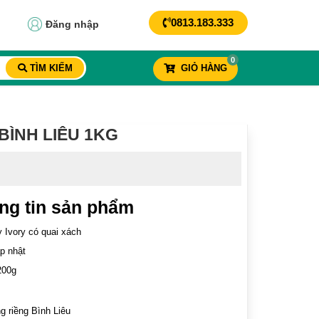
0813.183.333
Đăng nhập
0
TÌM KIẾM
GIỎ HÀNG
BÌNH LIÊU 1KG
ng tin sản phẩm
 Ivory có quai xách
p nhật
200g
g riềng Bình Liêu