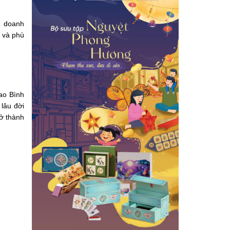
g doanh
n và phù
ao Bình
 lâu đời
ở thành