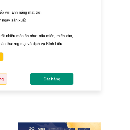
iếp với ánh nắng mặt trời
ừ ngày sản xuất
ất nhiều món ăn như: nấu miến, miến xào,...
hần thương mại và dịch vụ Bình Liêu
ng
Đặt hàng