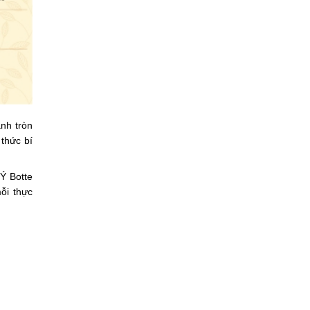
nh tròn
 thức bí
Ý Botte
ỗi thực