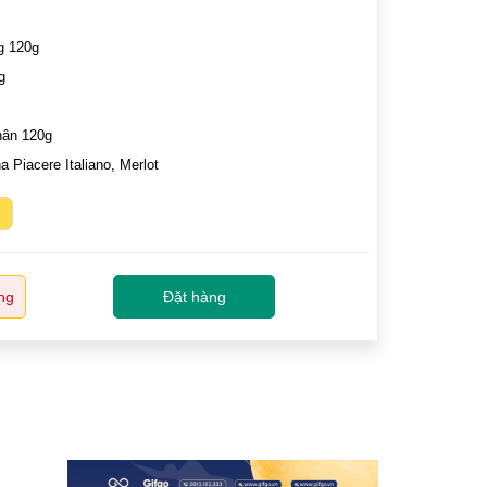
g 120g
g
hân 120g
Piacere Italiano, Merlot
m
ng
Đặt hàng