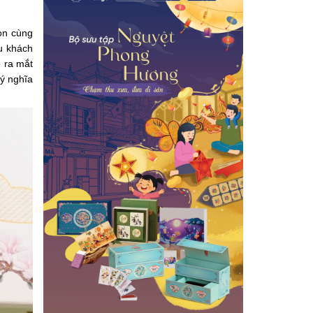
on cùng
ều khách
o ra mắt
ý nghĩa