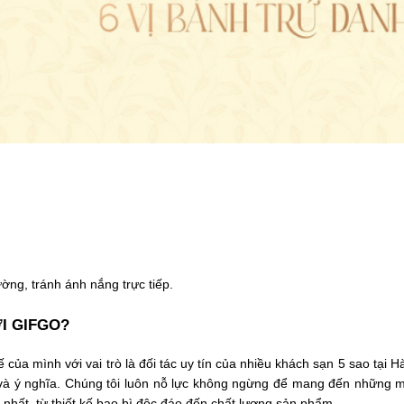
ờng, tránh ánh nắng trực tiếp.
I GIFGO?
 của mình với vai trò là đối tác uy tín của nhiều khách sạn 5 sao tại H
và ý nghĩa. Chúng tôi luôn nỗ lực không ngừng để mang đến những 
o nhất, từ thiết kế bao bì độc đáo đến chất lượng sản phẩm.