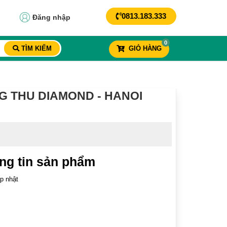
0813.183.333
Đăng nhập
0
TÌM KIẾM
GIỎ HÀNG
 THU DIAMOND - HANOI
ng tin sản phẩm
p nhật