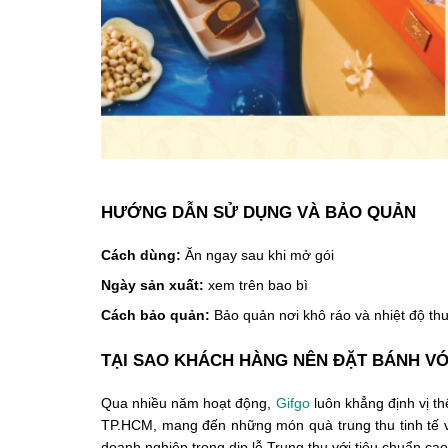
HƯỚNG DẪN SỬ DỤNG VÀ BẢO QUẢN
Cách dùng:
Ăn ngay sau khi mở gói
Ngày sản xuất:
xem trên bao bì
Cách bảo quản:
Bảo quản nơi khô ráo và nhiệt độ thư
TẠI SAO KHÁCH HÀNG NÊN ĐẶT BÁNH VỚ
Qua nhiều năm hoạt động,
Gifgo
luôn khẳng định vị thế
TP.HCM, mang đến những món quà trung thu tinh tế 
doanh nghiệp trong dịp lễ Trung thu với tiêu chuẩn ca