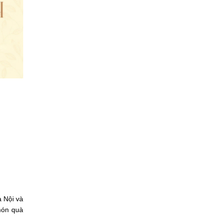
à Nội và
món quà