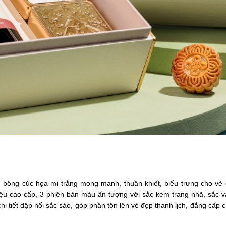
bông cúc họa mi trắng mong manh, thuần khiết, biểu trưng cho vẻ 
iệu cao cấp, 3 phiên bản màu ấn tượng với sắc kem trang nhã, sắc v
hi tiết dập nổi sắc sảo, góp phần tôn lên vẻ đẹp thanh lịch, đẳng cấp