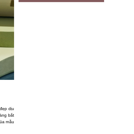
đẹp dịu
àng bắt
 của mẫu