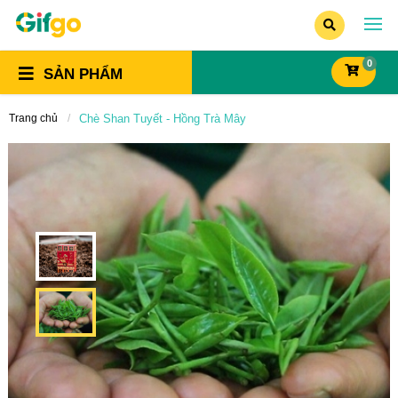
0
SẢN PHẨM
Trang chủ
Chè Shan Tuyết - Hồng Trà Mây