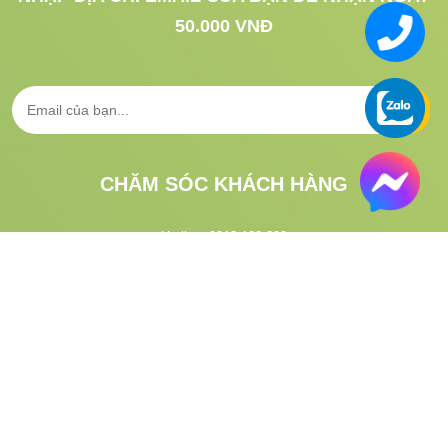
50.000 VNĐ
CHĂM SÓC KHÁCH HÀNG
Hotline:
0813.183.333
CSKH:
1900.633.313
Email:
gifgo.vn@gmail.com
Hướng dẫn đặt hàng
Tra cứu vận đơn
VỀ GIFGO