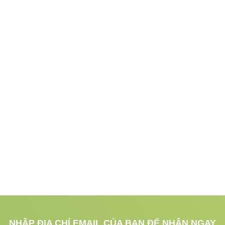
NHẬP ĐỊA CHỈ EMAIL CỦA BẠN ĐỂ NHẬN NGAY