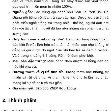
đến vài trăm năm tuổi. Hồng Trà Mây được sản xuất thông
qua quá trình lên men tự nhiên 100%.
Nguồn gốc:
Các vùng địa danh như Sơn La, Yên Bái, Hà
Giang nổi tiếng với loại trà cao cấp này. Được lưu truyền và
phát triển nghề trồng trà trong nhiều thế hệ, người dân nơi
đây với tất cả tâm huyết đã tạo nên những sản phẩm trà chất
lượng cao.
Quy trình sản xuất công phu:
Đảm bảo từng công đoạn,
đặc biệt là việc làm héo trà phải thật khéo, sao cho không bị
đắng và giữ được độ ngọt. Sau khi héo trà sẽ đem đi vò trà.
Và ủ trong khoảng 5-6 tiếng. Rồi mới đem phơi khô.
Màu sắc đặc trưng:
Màu hồng đậm đượm từ hồng đến đỏ
nâu khi pha trà.
Hương thơm và vị trà tinh tế:
Hương thơm nhẹ nhàng, tự
nhiên và rất dễ chịu. Vị thanh khiết, không bị lẫn tạp chất,
mang lại sự dễ chịu và thư giãn.
Giá niêm yết: 325.000 VNĐ/ Hộp 100gr
2. Thành phẩm