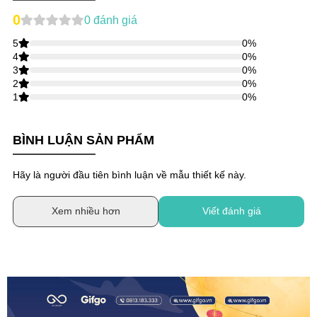
0
0
đánh giá
5
0
%
4
0
%
3
0
%
2
0
%
1
0
%
BÌNH LUẬN SẢN PHẨM
Hãy là người đầu tiên bình luận về mẫu thiết kế này.
Xem nhiều hơn
Viết đánh giá