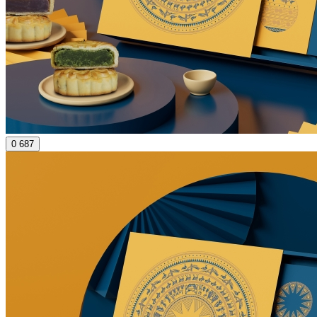
0
687