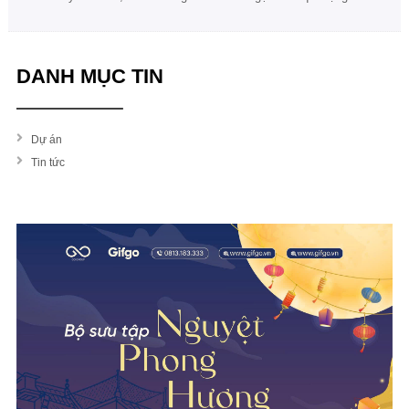
viên, tạo trải nghiệm gắn kết và dấu ấn văn hóa doanh nghiệp khác
biệt.
DANH MỤC TIN
Dự án
Tin tức