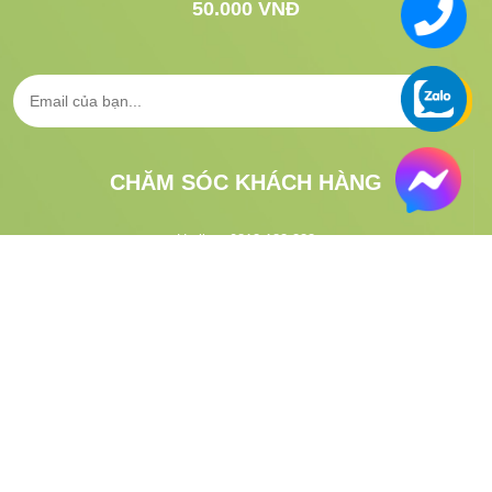
50.000 VNĐ
CHĂM SÓC KHÁCH HÀNG
Hotline:
0813.183.333
CSKH:
1900.633.313
Email:
gifgo.vn@gmail.com
Hướng dẫn đặt hàng
Tra cứu vận đơn
VỀ GIFGO
Giới thiệu
Quy định và hình thức thanh toán