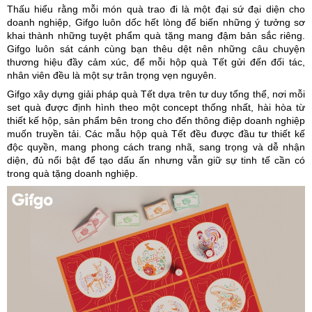
Thấu hiểu rằng mỗi món quà trao đi là một đại sứ đại diện cho
doanh nghiệp, Gifgo luôn dốc hết lòng để biến những ý tưởng sơ
khai thành những tuyệt phẩm quà tặng mang đậm bản sắc riêng.
Gifgo luôn sát cánh cùng bạn thêu dệt nên những câu chuyện
thương hiệu đầy cảm xúc, để mỗi hộp quà Tết gửi đến đối tác,
nhân viên đều là một sự trân trọng vẹn nguyên.
Gifgo xây dựng giải pháp quà Tết dựa trên tư duy tổng thể, nơi mỗi
set quà được định hình theo một concept thống nhất, hài hòa từ
thiết kế hộp, sản phẩm bên trong cho đến thông điệp doanh nghiệp
muốn truyền tải. Các mẫu hộp quà Tết đều được đầu tư thiết kế
độc quyền, mang phong cách trang nhã, sang trọng và dễ nhận
diện, đủ nổi bật để tạo dấu ấn nhưng vẫn giữ sự tinh tế cần có
trong quà tặng doanh nghiệp.