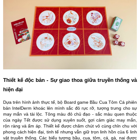
Thiết kế độc bản - Sự giao thoa giữa truyền thống và
hiện đại
Dựa trên hình ảnh thực tế, bộ Board game Bầu Cua Tôm Cá phiên
bản IntelDerm khoác lên mình sắc đỏ rực rỡ, tượng trưng cho sự
may mắn và tài lộc. Tông màu đỏ chủ đạo - sắc màu quen thuộc
của ngày Tết được sử dụng xuyên suốt, gợi cảm giác may mắn,
rộn ràng và ấm áp. Thiết kế được chăm chút vô cùng chỉn chu với
phong cách hiện đại, tinh tế nhưng vẫn giữ trọn linh hồn của 6 linh
vật truyền thống. Các biểu tượng bầu, cua, tôm, cá, gà, nai được