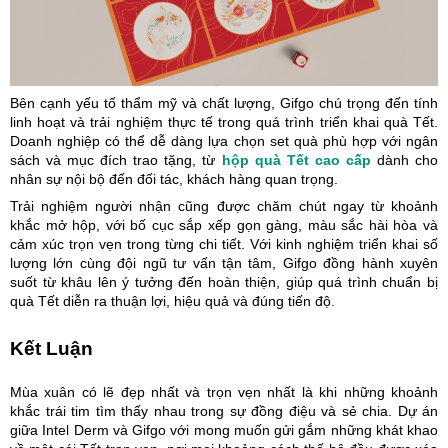
Bên cạnh yếu tố thẩm mỹ và chất lượng, Gifgo chú trọng đến tính
linh hoạt và trải nghiệm thực tế trong quá trình triển khai quà Tết.
Doanh nghiệp có thể dễ dàng lựa chọn set quà phù hợp với ngân
sách và mục đích trao tặng, từ
hộp quà Tết cao cấp
dành cho
nhân sự nội bộ đến đối tác, khách hàng quan trọng.
Trải nghiệm người nhận cũng được chăm chút ngay từ khoảnh
khắc mở hộp, với bố cục sắp xếp gọn gàng, màu sắc hài hòa và
cảm xúc trọn vẹn trong từng chi tiết. Với kinh nghiệm triển khai số
lượng lớn cùng đội ngũ tư vấn tận tâm, Gifgo đồng hành xuyên
suốt từ khâu lên ý tưởng đến hoàn thiện, giúp quá trình chuẩn bị
quà Tết diễn ra thuận lợi, hiệu quả và đúng tiến độ.
Kết Luận
Mùa xuân có lẽ đẹp nhất và trọn vẹn nhất là khi những khoảnh
khắc trái tim tìm thấy nhau trong sự đồng điệu và sẻ chia. Dự án
giữa Intel Derm và Gifgo với mong muốn gửi gắm những khát khao