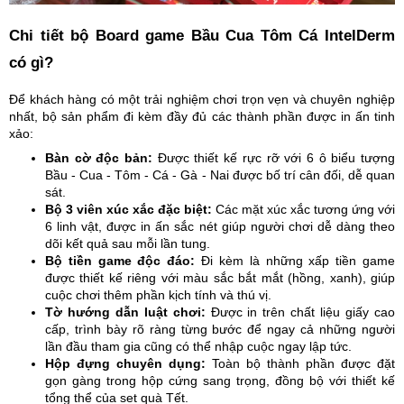
Chi tiết bộ Board game Bầu Cua Tôm Cá IntelDerm
có gì?
Để khách hàng có một trải nghiệm chơi trọn vẹn và chuyên nghiệp
nhất, bộ sản phẩm đi kèm đầy đủ các thành phần được in ấn tinh
xảo:
Bàn cờ độc bản:
Được thiết kế rực rỡ với 6 ô biểu tượng
Bầu - Cua - Tôm - Cá - Gà - Nai được bố trí cân đối, dễ quan
sát.
Bộ 3 viên xúc xắc đặc biệt:
Các mặt xúc xắc tương ứng với
6 linh vật, được in ấn sắc nét giúp người chơi dễ dàng theo
dõi kết quả sau mỗi lần tung.
Bộ tiền game độc đáo:
Đi kèm là những xấp tiền game
được thiết kế riêng với màu sắc bắt mắt (hồng, xanh), giúp
cuộc chơi thêm phần kịch tính và thú vị.
Tờ hướng dẫn luật chơi:
Được in trên chất liệu giấy cao
cấp, trình bày rõ ràng từng bước để ngay cả những người
lần đầu tham gia cũng có thể nhập cuộc ngay lập tức.
Hộp đựng chuyên dụng:
Toàn bộ thành phần được đặt
gọn gàng trong hộp cứng sang trọng, đồng bộ với thiết kế
tổng thể của set quà Tết.