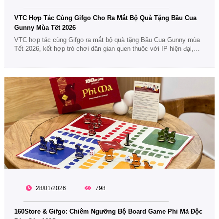
VTC Hợp Tác Cùng Gifgo Cho Ra Mắt Bộ Quà Tặng Bầu Cua
Gunny Mùa Tết 2026
VTC hợp tác cùng Gifgo ra mắt bộ quà tặng Bầu Cua Gunny mùa
Tết 2026, kết hợp trò chơi dân gian quen thuộc với IP hiện đại,
mang đến trải nghiệm quà Tết sáng tạo, gắn kết và giàu cảm xúc
cho người nhận.
28/01/2026
798
160Store & Gifgo: Chiêm Ngưỡng Bộ Board Game Phi Mã Độc