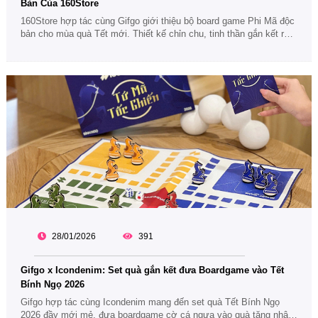
Bản Của 160Store
160Store hợp tác cùng Gifgo giới thiệu bộ board game Phi Mã độc
bản cho mùa quà Tết mới. Thiết kế chỉn chu, tinh thần gắn kết rõ
nét, mở ra xu hướng quà tặng doanh nghiệp khác biệt và giàu trải
nghiệm.
28/01/2026
391
Gifgo x Icondenim: Set quà gắn kết đưa Boardgame vào Tết
Bính Ngọ 2026
Gifgo hợp tác cùng Icondenim mang đến set quà Tết Bính Ngọ
2026 đầy mới mẻ, đưa boardgame cờ cá ngựa vào quà tặng nhân