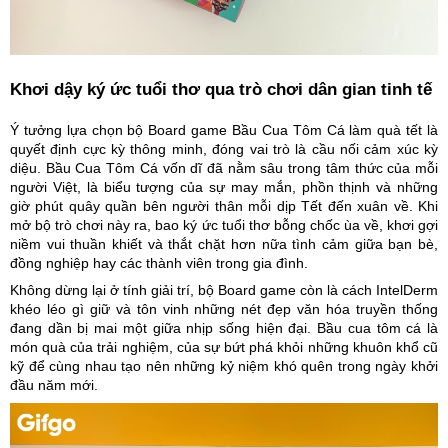
Khơi dậy ký ức tuổi thơ qua trò chơi dân gian tinh tế
Ý tưởng lựa chọn bộ Board game Bầu Cua Tôm Cá làm quà tết là
quyết định cực kỳ thông minh, đóng vai trò là cầu nối cảm xúc kỳ
diệu. Bầu Cua Tôm Cá vốn dĩ đã nằm sâu trong tâm thức của mỗi
người Việt, là biểu tượng của sự may mắn, phồn thịnh và những
giờ phút quây quần bên người thân mỗi dịp Tết đến xuân về. Khi
mở bộ trò chơi này ra, bao ký ức tuổi thơ bỗng chốc ùa về, khơi gợi
niềm vui thuần khiết và thắt chặt hơn nữa tình cảm giữa bạn bè,
đồng nghiệp hay các thành viên trong gia đình.
Không dừng lại ở tính giải trí, bộ Board game còn là cách IntelDerm
khéo léo gì giữ và tôn vinh những nét đẹp văn hóa truyền thống
đang dần bị mai một giữa nhịp sống hiện đại. Bầu cua tôm cá là
món quà của trải nghiệm, của sự bứt phá khỏi những khuôn khổ cũ
kỹ để cùng nhau tạo nên những kỷ niệm khó quên trong ngày khởi
đầu năm mới.