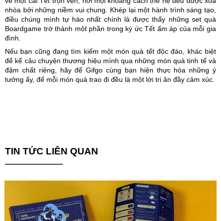
về một cái Tết trọn vẹn, nơi mọi khoảng cách thế hệ đều được xóa
nhòa bởi những niềm vui chung. Khép lại một hành trình sáng tạo,
điều chúng mình tự hào nhất chính là được thấy những set quà
Boardgame trở thành một phần trong ký ức Tết ấm áp của mỗi gia
đình.
Nếu bạn cũng đang tìm kiếm một món quà tết độc đáo, khác biệt
để kể câu chuyện thương hiệu mình qua những món quà tinh tế và
đậm chất riêng, hãy để Gifgo cùng bạn hiện thực hóa những ý
tưởng ấy, để mỗi món quà trao đi đều là một lời tri ân đầy cảm xúc.
TIN TỨC LIÊN QUAN