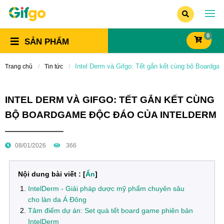
0
SẢN PHẨM
Intel Derm và Gifgo: Tết gắn kết cùng bộ Boardga
Trang chủ
Tin tức
INTEL DERM VÀ GIFGO: TẾT GẮN KẾT CÙNG
BỘ BOARDGAME ĐỘC ĐÁO CỦA INTELDERM
08/01/2026
366
Nội dung bài viết : [
Ẩn
]
IntelDerm - Giải pháp dược mỹ phẩm chuyên sâu
cho làn da Á Đông
Tâm điểm dự án: Set quà tết board game phiên bản
IntelDerm