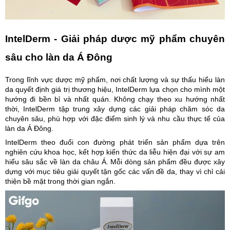
IntelDerm - Giải pháp dược mỹ phẩm chuyên
sâu cho làn da Á Đông
Trong lĩnh vực dược mỹ phẩm, nơi chất lượng và sự thấu hiểu làn
da quyết định giá trị thương hiệu, IntelDerm lựa chọn cho mình một
hướng đi bền bỉ và nhất quán. Không chạy theo xu hướng nhất
thời, IntelDerm tập trung xây dựng các giải pháp chăm sóc da
chuyên sâu, phù hợp với đặc điểm sinh lý và nhu cầu thực tế của
làn da Á Đông.
IntelDerm theo đuổi con đường phát triển sản phẩm dựa trên
nghiên cứu khoa học, kết hợp kiến thức da liễu hiện đại với sự am
hiểu sâu sắc về làn da châu Á. Mỗi dòng sản phẩm đều được xây
dựng với mục tiêu giải quyết tận gốc các vấn đề da, thay vì chỉ cải
thiện bề mặt trong thời gian ngắn.