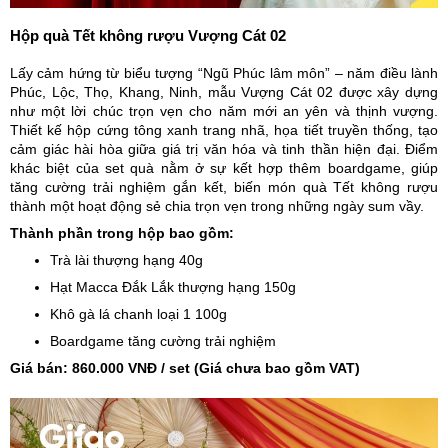
Hộp quà Tết không rượu Vượng Cát 02
Lấy cảm hứng từ biểu tượng “Ngũ Phúc lâm môn” – năm điều lành
Phúc, Lộc, Thọ, Khang, Ninh, mẫu Vượng Cát 02 được xây dựng
như một lời chúc trọn vẹn cho năm mới an yên và thịnh vượng.
Thiết kế hộp cứng tông xanh trang nhã, họa tiết truyền thống, tạo
cảm giác hài hòa giữa giá trị văn hóa và tinh thần hiện đại. Điểm
khác biệt của set quà nằm ở sự kết hợp thêm boardgame, giúp
tăng cường trải nghiệm gắn kết, biến món quà Tết không rượu
thành một hoạt động sẻ chia trọn vẹn trong những ngày sum vầy.
Thành phần trong hộp bao gồm:
Trà lài thượng hạng 40g
Hạt Macca Đắk Lắk thượng hạng 150g
Khô gà lá chanh loại 1 100g
Boardgame tăng cường trải nghiệm
Giá bán: 860.000 VNĐ / set (Giá chưa bao gồm VAT)