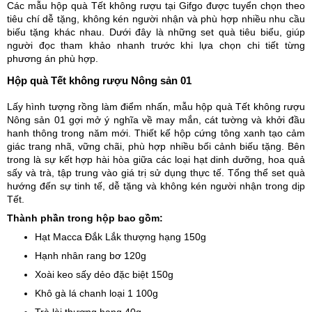
Các mẫu hộp quà Tết không rượu tại Gifgo được tuyển chọn theo
tiêu chí dễ tặng, không kén người nhận và phù hợp nhiều nhu cầu
biếu tặng khác nhau. Dưới đây là những set quà tiêu biểu, giúp
người đọc tham khảo nhanh trước khi lựa chọn chi tiết từng
phương án phù hợp.
Hộp quà Tết không rượu Nông sản 01
Lấy hình tượng rồng làm điểm nhấn, mẫu hộp quà Tết không rượu
Nông sản 01 gợi mở ý nghĩa về may mắn, cát tường và khởi đầu
hanh thông trong năm mới. Thiết kế hộp cứng tông xanh tạo cảm
giác trang nhã, vững chãi, phù hợp nhiều bối cảnh biếu tặng. Bên
trong là sự kết hợp hài hòa giữa các loại hạt dinh dưỡng, hoa quả
sấy và trà, tập trung vào giá trị sử dụng thực tế. Tổng thể set quà
hướng đến sự tinh tế, dễ tặng và không kén người nhận trong dịp
Tết.
Thành phần trong hộp bao gồm:
Hạt Macca Đắk Lắk thượng hạng 150g
Hạnh nhân rang bơ 120g
Xoài keo sấy dẻo đặc biệt 150g
Khô gà lá chanh loại 1 100g