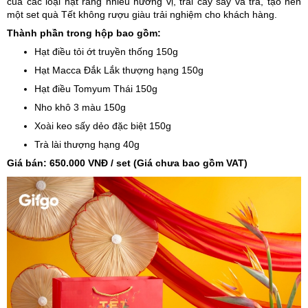
của các loại hạt rang nhiều hương vị, trái cây sấy và trà, tạo nên
một set quà Tết không rượu giàu trải nghiệm cho khách hàng.
Thành phần trong hộp bao gồm:
Hạt điều tỏi ớt truyền thống 150g
Hạt Macca Đắk Lắk thượng hạng 150g
Hạt điều Tomyum Thái 150g
Nho khô 3 màu 150g
Xoài keo sấy dẻo đặc biệt 150g
Trà lài thượng hạng 40g
Giá bán: 650.000 VNĐ / set (Giá chưa bao gồm VAT)