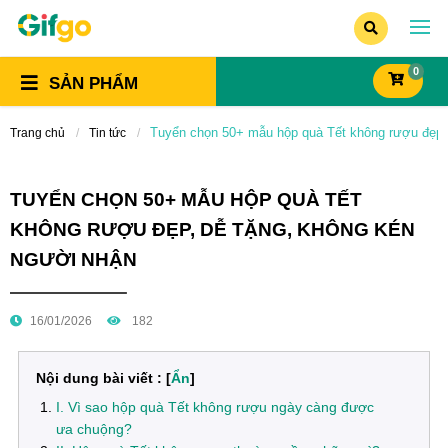
0
SẢN PHẨM
Tuyển chọn 50+ mẫu hộp quà Tết không rượu đẹp,
Trang chủ
Tin tức
TUYỂN CHỌN 50+ MẪU HỘP QUÀ TẾT
KHÔNG RƯỢU ĐẸP, DỄ TẶNG, KHÔNG KÉN
NGƯỜI NHẬN
16/01/2026
182
Nội dung bài viết : [
Ẩn
]
I. Vì sao hộp quà Tết không rượu ngày càng được
ưa chuộng?