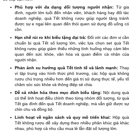
Phù hợp với đa dạng đối tượng người nhận:
Từ gia
đình, người lớn tuổi đến nhân viên, khách hàng hay đối tác
doanh nghiệp, quà Tết không rượu giúp người tặng tránh
được sự e ngại liên quan đến thói quen sử dụng đồ uống có
cồn.
Hạn chế rủi ro khi biếu tặng đại trà:
Đối với các đơn vị cần
chuẩn bị quà Tết số lượng lớn, việc lựa chọn set quà Tết
không rượu giúp giảm thiểu những tình huống nhạy cảm liên
quan đến sức khỏe, văn hóa và quan điểm cá nhân của
người nhận.
Phản ánh xu hướng quà Tết tinh tế và lành mạnh:
Thay
vì tập trung vào hình thức phô trương, các hộp quà không
rượu chú trọng nhiều hơn đến giá trị sử dụng thực tế, yếu tố
chăm sóc sức khỏe và thông điệp sẻ chia.
Dễ cá nhân hóa theo mục đích biếu tặng:
Nội dung quà
có thể linh hoạt điều chỉnh theo từng nhóm đối tượng, từ quà
Tết gia đình đến quà Tết doanh nghiệp, mà vẫn giữ được sự
chỉn chu và đồng bộ.
Linh hoạt về ngân sách và quy mô triển khai:
Hộp quà
Tết không rượu dễ xây dựng theo nhiều phân khúc giá khác
nhau, phù hợp cả nhu cầu mua lẻ lẫn đặt số lượng lớn.