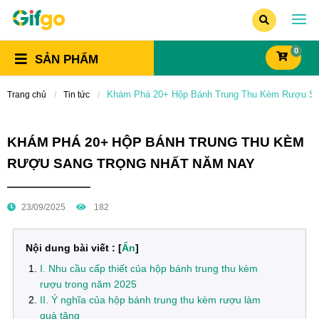
0
SẢN PHẨM
Khám Phá 20+ Hộp Bánh Trung Thu Kèm Rượu Sa
Trang chủ
Tin tức
KHÁM PHÁ 20+ HỘP BÁNH TRUNG THU KÈM
RƯỢU SANG TRỌNG NHẤT NĂM NAY
23/09/2025
182
Nội dung bài viết : [
Ẩn
]
I. Nhu cầu cấp thiết của hộp bánh trung thu kèm
rượu trong năm 2025
II. Ý nghĩa của hộp bánh trung thu kèm rượu làm
quà tặng