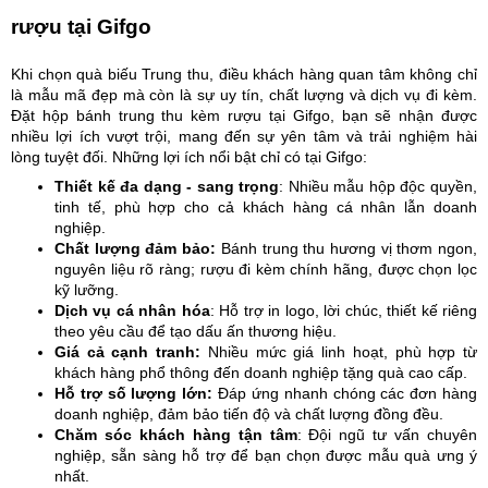
rượu tại Gifgo
Khi chọn quà biếu Trung thu, điều khách hàng quan tâm không chỉ
là mẫu mã đẹp mà còn là sự uy tín, chất lượng và dịch vụ đi kèm.
Đặt hộp bánh trung thu kèm rượu tại Gifgo, bạn sẽ nhận được
nhiều lợi ích vượt trội, mang đến sự yên tâm và trải nghiệm hài
lòng tuyệt đối. Những lợi ích nổi bật chỉ có tại Gifgo:
Thiết kế đa dạng - sang trọng
: Nhiều mẫu hộp độc quyền,
tinh tế, phù hợp cho cả khách hàng cá nhân lẫn doanh
nghiệp.
Chất lượng đảm bảo:
Bánh trung thu hương vị thơm ngon,
nguyên liệu rõ ràng; rượu đi kèm chính hãng, được chọn lọc
kỹ lưỡng.
Dịch vụ cá nhân hóa
: Hỗ trợ in logo, lời chúc, thiết kế riêng
theo yêu cầu để tạo dấu ấn thương hiệu.
Giá cả cạnh tranh:
Nhiều mức giá linh hoạt, phù hợp từ
khách hàng phổ thông đến doanh nghiệp tặng quà cao cấp.
Hỗ trợ số lượng lớn:
Đáp ứng nhanh chóng các đơn hàng
doanh nghiệp, đảm bảo tiến độ và chất lượng đồng đều.
Chăm sóc khách hàng tận tâm
: Đội ngũ tư vấn chuyên
nghiệp, sẵn sàng hỗ trợ để bạn chọn được mẫu quà ưng ý
nhất.