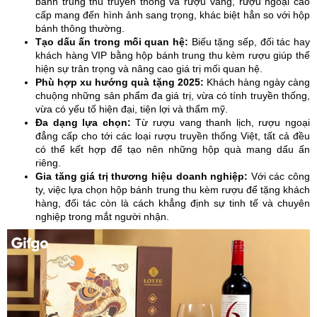
bánh trung thu truyền thống và rượu vang, rượu ngoại cao
cấp mang đến hình ảnh sang trọng, khác biệt hẳn so với hộp
bánh thông thường.
Tạo dấu ấn trong mối quan hệ:
Biếu tặng sếp, đối tác hay
khách hàng VIP bằng hộp bánh trung thu kèm rượu giúp thể
hiện sự trân trọng và nâng cao giá trị mối quan hệ.
Phù hợp xu hướng quà tặng 2025:
Khách hàng ngày càng
chuộng những sản phẩm đa giá trị, vừa có tính truyền thống,
vừa có yếu tố hiện đại, tiện lợi và thẩm mỹ.
Đa dạng lựa chọn:
Từ rượu vang thanh lịch, rượu ngoại
đẳng cấp cho tới các loại rượu truyền thống Việt, tất cả đều
có thể kết hợp để tạo nên những hộp quà mang dấu ấn
riêng.
Gia tăng giá trị thương hiệu doanh nghiệp:
Với các công
ty, việc lựa chọn hộp bánh trung thu kèm rượu để tặng khách
hàng, đối tác còn là cách khẳng định sự tinh tế và chuyên
nghiệp trong mắt người nhận.