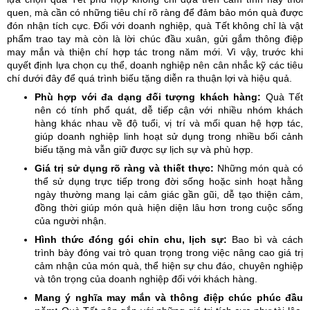
quen, mà cần có những tiêu chí rõ ràng để đảm bảo món quà được
đón nhận tích cực. Đối với doanh nghiệp, quà Tết không chỉ là vật
phẩm trao tay mà còn là lời chúc đầu xuân, gửi gắm thông điệp
may mắn và thiện chí hợp tác trong năm mới. Vì vậy, trước khi
quyết định lựa chọn cụ thể, doanh nghiệp nên cân nhắc kỹ các tiêu
chí dưới đây để quá trình biếu tặng diễn ra thuận lợi và hiệu quả.
Phù hợp với đa dạng đối tượng khách hàng:
Quà Tết
nên có tính phổ quát, dễ tiếp cận với nhiều nhóm khách
hàng khác nhau về độ tuổi, vị trí và mối quan hệ hợp tác,
giúp doanh nghiệp linh hoạt sử dụng trong nhiều bối cảnh
biếu tặng mà vẫn giữ được sự lịch sự và phù hợp.
Giá trị sử dụng rõ ràng và thiết thực:
Những món quà có
thể sử dụng trực tiếp trong đời sống hoặc sinh hoạt hằng
ngày thường mang lại cảm giác gần gũi, dễ tạo thiện cảm,
đồng thời giúp món quà hiện diện lâu hơn trong cuộc sống
của người nhận.
Hình thức đóng gói chỉn chu, lịch sự:
Bao bì và cách
trình bày đóng vai trò quan trọng trong việc nâng cao giá trị
cảm nhận của món quà, thể hiện sự chu đáo, chuyên nghiệp
và tôn trọng của doanh nghiệp đối với khách hàng.
Mang ý nghĩa may mắn và thông điệp chúc phúc đầu