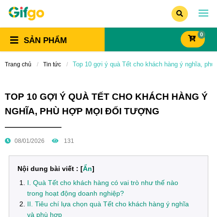
0
SẢN PHẨM
Top 10 gợi ý quà Tết cho khách hàng ý nghĩa, phù
Trang chủ
Tin tức
TOP 10 GỢI Ý QUÀ TẾT CHO KHÁCH HÀNG Ý
NGHĨA, PHÙ HỢP MỌI ĐỐI TƯỢNG
08/01/2026
131
Nội dung bài viết : [
Ẩn
]
I. Quà Tết cho khách hàng có vai trò như thế nào
trong hoạt động doanh nghiệp?
II. Tiêu chí lựa chọn quà Tết cho khách hàng ý nghĩa
và phù hợp