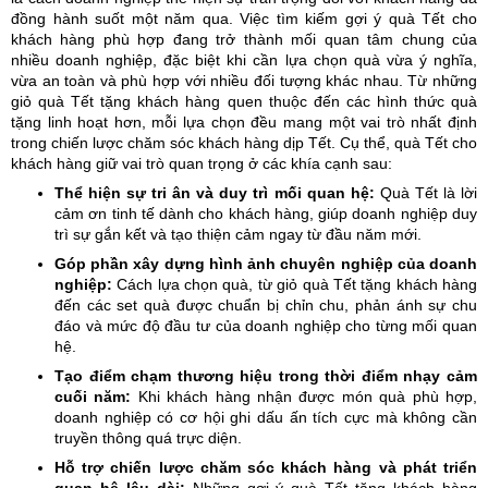
đồng hành suốt một năm qua. Việc tìm kiếm gợi ý quà Tết cho
khách hàng phù hợp đang trở thành mối quan tâm chung của
nhiều doanh nghiệp, đặc biệt khi cần lựa chọn quà vừa ý nghĩa,
vừa an toàn và phù hợp với nhiều đối tượng khác nhau. Từ những
giỏ quà Tết tặng khách hàng quen thuộc đến các hình thức quà
tặng linh hoạt hơn, mỗi lựa chọn đều mang một vai trò nhất định
trong chiến lược chăm sóc khách hàng dịp Tết. Cụ thể, quà Tết cho
khách hàng giữ vai trò quan trọng ở các khía cạnh sau:
Thể hiện sự tri ân và duy trì mối quan hệ:
Quà Tết là lời
cảm ơn tinh tế dành cho khách hàng, giúp doanh nghiệp duy
trì sự gắn kết và tạo thiện cảm ngay từ đầu năm mới.
Góp phần xây dựng hình ảnh chuyên nghiệp của doanh
nghiệp:
Cách lựa chọn quà, từ giỏ quà Tết tặng khách hàng
đến các set quà được chuẩn bị chỉn chu, phản ánh sự chu
đáo và mức độ đầu tư của doanh nghiệp cho từng mối quan
hệ.
Tạo điểm chạm thương hiệu trong thời điểm nhạy cảm
cuối năm:
Khi khách hàng nhận được món quà phù hợp,
doanh nghiệp có cơ hội ghi dấu ấn tích cực mà không cần
truyền thông quá trực diện.
Hỗ trợ chiến lược chăm sóc khách hàng và phát triển