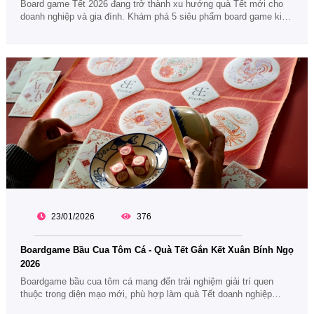
Board game Tết 2026 đang trở thành xu hướng quà Tết mới cho
doanh nghiệp và gia đình. Khám phá 5 siêu phẩm board game kinh
điển, dễ chơi, gắn kết và cực kỳ phù hợp để tặng nhân viên, đối
tác dịp Tết.
23/01/2026
376
Boardgame Bầu Cua Tôm Cá - Quà Tết Gắn Kết Xuân Bính Ngọ
2026
Boardgame bầu cua tôm cá mang đến trải nghiệm giải trí quen
thuộc trong diện mạo mới, phù hợp làm quà Tết doanh nghiệp
2026. Gợi ý quà Tết vừa truyền thống, vừa gắn kết nhân viên, đối