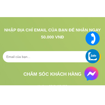
NHẬP ĐỊA CHỈ EMAIL CỦA BẠN ĐỂ NHẬN NGAY
50.000 VNĐ
CHĂM SÓC KHÁCH HÀNG
Hotline:
0813.183.333
CSKH:
1900.633.313
Email:
gifgo.vn@gmail.com