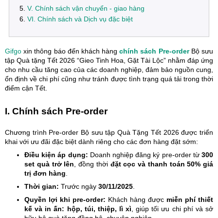
V. Chính sách vận chuyển - giao hàng
VI. Chính sách và Dịch vụ đặc biệt
Gifgo
xin thông báo đến khách hàng
chính sách Pre-order
Bộ sưu
tập Quà tặng Tết 2026 “Gieo Tinh Hoa, Gặt Tài Lộc” nhằm đáp ứng
cho nhu cầu tăng cao của các doanh nghiệp, đảm bảo nguồn cung,
ổn định về chi phí cũng như tránh được tình trạng quá tải trong thời
điểm cận Tết.
I. Chính sách Pre-order
Chương trình Pre-order Bộ sưu tập Quà Tặng Tết 2026 được triển
khai với ưu đãi đặc biệt dành riêng cho các đơn hàng đặt sớm:
Điều kiện áp dụng:
Doanh nghiệp đăng ký pre-order từ
300
set quà trở lên
, đồng thời
đặt cọc và thanh toán 50% giá
trị đơn hàng
.
Thời gian:
Trước ngày
30/11/2025
.
Quyền lợi khi pre-order:
Khách hàng được
miễn phí thiết
kế và in ấn: hộp, túi, thiệp, lì xì
, giúp tối ưu chi phí và sở