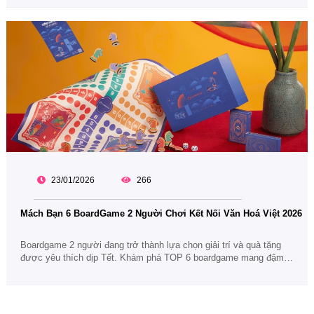
tác và tập thể.
23/01/2026
266
Mách Bạn 6 BoardGame 2 Người Chơi Kết Nối Văn Hoá Việt 2026
Boardgame 2 người đang trở thành lựa chọn giải trí và quà tặng
được yêu thích dịp Tết. Khám phá TOP 6 boardgame mang đậm
tinh thần văn hoá Việt, dễ chơi, giàu ý nghĩa và phù hợp để gắn
kết gia đình, bạn bè.