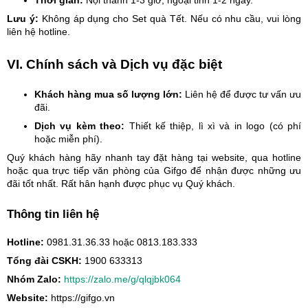
Thời gian:
Nội thành 1-3 giờ, ngoại tỉnh 1-2 ngày.
Lưu ý:
Không áp dụng cho Set quà Tết. Nếu có nhu cầu, vui lòng
liên hệ hotline.
VI. Chính sách và Dịch vụ đặc biệt
Khách hàng mua số lượng lớn:
Liên hệ để được tư vấn ưu
đãi.
Dịch vụ kèm theo:
Thiết kế thiệp, lì xì và in logo (có phí
hoặc miễn phí).
Quý khách hàng hãy nhanh tay đặt hàng tại website, qua hotline
hoặc qua trực tiếp văn phòng của Gifgo để nhận được những ưu
đãi tốt nhất. Rất hân hạnh được phục vụ Quý khách.
Thông tin liên hệ
Hotline:
0981.31.36.33 hoặc 0813.183.333
Tổng đài CSKH:
1900 633313
Nhóm Zalo:
https://zalo.me/g/qlqjbk064
Website:
https://gifgo.vn