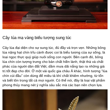
Cây lúa mạ vàng biểu tượng sung túc
Cây lúa đại diện cho sự sung túc, đủ đầy và trọn vẹn. Những bông
lúa nặng hạt chín trĩu cành được coi là biểu tượng của sự sống, là
loại ngọc thực quý giúp nuôi sống con người. Bên cạnh đó, bông
lúa chín còn tượng trưng cho bản chất hiền lành, thật thà và chất
phác của người dân đất Việt, dầm mưa dãi nắng tạo ra những giá
trị tốt đẹp cho đời. Ở một vài quốc gia châu Á khác, hình tượng “lúa
chín cúi đầu” còn dùng để miêu tả khí chất khiêm nhường, từ tốn
và biết tôn trọng tất cả mọi người. Có thể nói, đây là loại vật phẩm
phong thủy mang nét ý nghĩa sâu sắc mà các bạn nên chọn lựa.