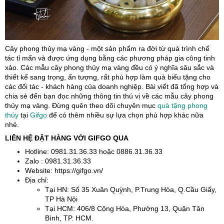
Cây phong thủy mạ vàng - một sản phẩm ra đời từ quá trình chế
tác tỉ mẩn và được ứng dụng bằng các phương pháp gia công tinh
xảo. Các mẫu cây phong thủy mạ vàng đều có ý nghĩa sâu sắc và
thiết kế sang trọng, ấn tượng, rất phù hợp làm quà biếu tặng cho
các đối tác - khách hàng của doanh nghiệp. Bài viết đã tổng hợp và
chia sẻ đến bạn đọc những thông tin thú vị về các mẫu cây phong
thủy mạ vàng. Đừng quên theo dõi chuyên mục
quà tặng phong
thủy
tại
Gifgo
để có thêm nhiều sự lựa chọn phù hợp khác nữa
nhé.
LIÊN HỆ ĐẶT HÀNG VỚI GIFGO QUA
Hotline: 0981.31.36.33 hoặc 0886.31.36.33
Zalo : 0981.31.36.33
Website: https://gifgo.vn/
Địa chỉ:
Tại HN: Số 35 Xuân Quỳnh, P.Trung Hòa, Q.Cầu Giấy,
TP Hà Nội
Tại HCM: 406/8 Cộng Hòa, Phường 13, Quận Tân
Bình, TP. HCM.