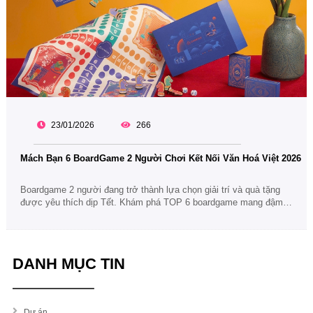
23/01/2026
266
Mách Bạn 6 BoardGame 2 Người Chơi Kết Nối Văn Hoá Việt 2026
Boardgame 2 người đang trở thành lựa chọn giải trí và quà tặng
được yêu thích dịp Tết. Khám phá TOP 6 boardgame mang đậm
tinh thần văn hoá Việt, dễ chơi, giàu ý nghĩa và phù hợp để gắn
kết gia đình, bạn bè.
DANH MỤC TIN
Dự án