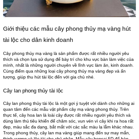
Giới thiệu các mẫu cây phong thủy mạ vàng hút
tài lộc cho dân kinh doanh
Cây phong thủy mạ vàng là sản phẩm được rất nhiều người yêu
thích và chọn lựa sử dụng để bày trí cho khu vực bàn làm việc của
mình, nhất là những người chuyên về lĩnh vực làm ăn, kinh doanh.
Cùng điểm qua những loại cây phong thủy mạ vàng đẹp và ấn
tượng, giúp thu hút tài lộc đến với gia chủ nhé.
Cây lan phong thủy tài lộc
Cây lan phong thủy tài lộc là một gợi ý tuyệt vời dành cho những ai
quan tâm đến các mẫu vật phẩm cây mạ vàng phong thủy. Trên
thực tế, cây hoa lan là loài cây được rất nhiều người yêu thích và
dùng làm thú tiêu khiển để chăm sóc, vun vén vì cây khi ra hoa rất
đẹp, màu sắc đa dạng, bắt mắt với các sắc màu lạ lẫm khác nhau.
Trong phong thủy, cây lan mạ vàng giúp mang đến sự may mắn,
thịnh vượng và lộc tài cho chủ nhân. Mẫu cây bonsai 5D để bàn