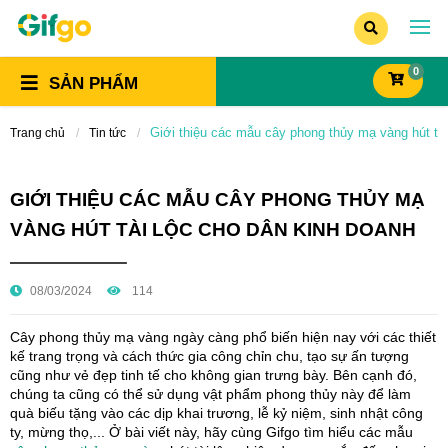
0
SẢN PHẨM
Giới thiệu các mẫu cây phong thủy mạ vàng hút tài
Trang chủ
Tin tức
GIỚI THIỆU CÁC MẪU CÂY PHONG THỦY MẠ
VÀNG HÚT TÀI LỘC CHO DÂN KINH DOANH
08/03/2024
114
Cây phong thủy mạ vàng ngày càng phổ biến hiện nay với các thiết
kế trang trọng và cách thức gia công chỉn chu, tạo sự ấn tượng
cũng như vẻ đẹp tinh tế cho không gian trưng bày. Bên cạnh đó,
chúng ta cũng có thể sử dụng vật phẩm phong thủy này để làm
quà biếu tặng vào các dịp khai trương, lễ kỷ niệm, sinh nhật công
ty, mừng thọ,... Ở bài viết này, hãy cùng Gifgo tìm hiểu các mẫu