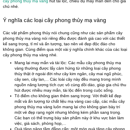
cây phong thủy mạ vàng
hút tài lộc, chiêu dụ may mắn đến cho gia
chủ nhé.
Ý nghĩa các loại cây phong thủy mạ vàng
Các vật phẩm phong thủy nói chung cũng như các sản phẩm cây
phong thủy mạ vàng nói riêng đều được đánh giá cao với các thiết
kế sang trọng, tỉ mỉ và ấn tượng, tạo nên vẻ đẹp độc đáo cho
không gian. Cùng điểm qua một vài ý nghĩa chính khác của các loại
cây phong thủy mạ vàng nhé.
Mang lại may mắn và tài lộc: Các mẫu cây phong thủy mạ
vàng thường được lấy cảm hứng từ những loại cây phong
thủy thật ở ngoài đời như cây kim ngân, cây mai ngũ phúc,
cây sen, cây lan,... Các loài cây này đều mang trong mình
nguồn năng lượng tích cực vô cùng dồi dào, giúp gia chủ thu
hút được nhiều may mắn, tài lộc đến trong cuộc sống.
Tô điểm cho không gian thêm sang trọng: Với thiết kế đẹp
mắt và ấn tượng từ chất liệu mạ vàng cao cấp, các mẫu cây
phong thủy mạ vàng luôn mang lại cho không gian bày trí
một vẻ đẹp rạng ngời nhưng không kém phần sang trọng.
Các bạn có thể trưng bày sản phẩm này ở khu vực bàn làm
việc, giá sách, phòng họp,...
Quà tặng nâng tầm đẳng cấp: một món quà tặng cây phong