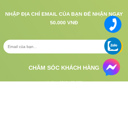
NHẬP ĐỊA CHỈ EMAIL CỦA BẠN ĐỂ NHẬN NGAY
50.000 VNĐ
CHĂM SÓC KHÁCH HÀNG
Hotline:
0813.183.333
CSKH:
1900.633.313
Email:
gifgo.vn@gmail.com
Hướng dẫn đặt hàng
Tra cứu vận đơn