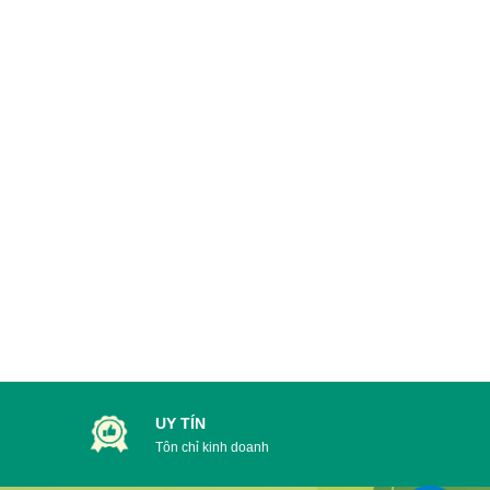
 Q.Cầu Giấy , TP Hà Nội
uận Tân Bình, TP. HCM
UY TÍN
Tôn chỉ kinh doanh