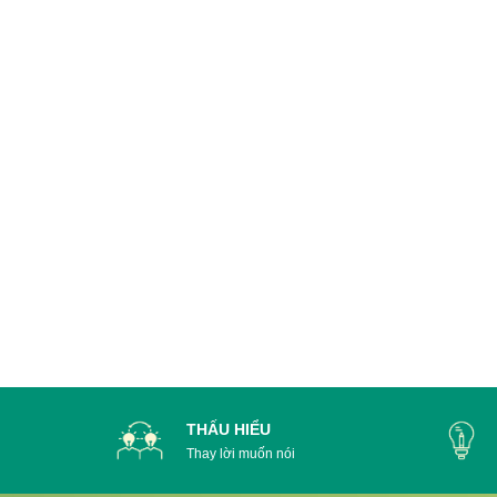
THẤU HIỂU
Thay lời muốn nói