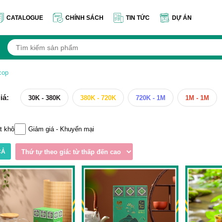
CATALOGUE
CHÍNH SÁCH
TIN TỨC
DỰ ÁN
cop
iá:
30K - 380K
380K - 720K
720K - 1M
1M - 1M
t khô
Giảm giá - Khuyến mại
CẢ