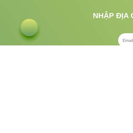
NHẬP ĐỊA 
CHĂM SÓC KHÁCH HÀNG
Hotline:
0813.183.333
Chín
CSKH:
1900.633.313
Chính
Email:
gifgo.vn@gmail.com
Điều 
Hướng dẫn đặt hàng
Chính sá
Tra cứu vận đơn