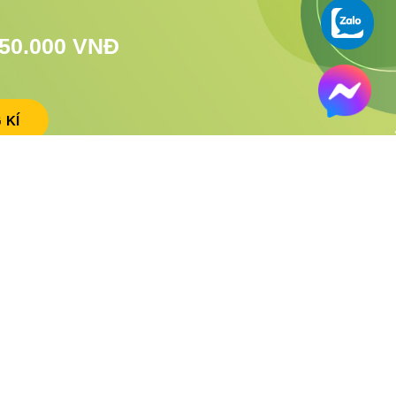
50.000 VNĐ
 KÍ
ỢP TÁC
THEO DÕI GIFGO