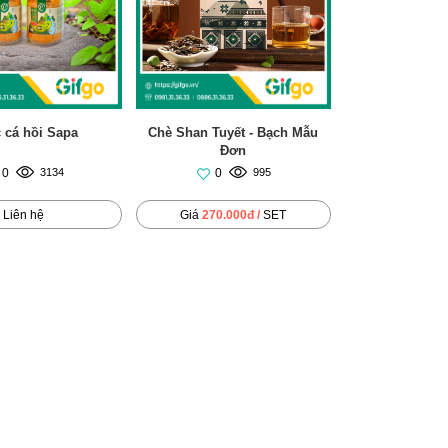
 cá hồi Sapa
Chè Shan Tuyết - Bạch Mẫu
Đơn
0
0
3134
995
Liên hệ
Giá
270.000đ /
SET