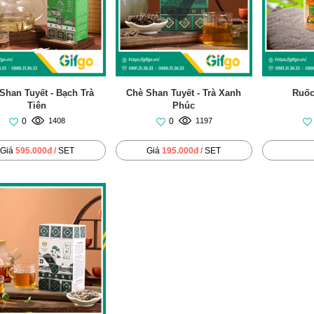
 Shan Tuyết - Bạch Trà
Chè Shan Tuyết - Trà Xanh
Ruốc
Tiên
Phúc
0
0
1408
1197
Giá
595.000đ /
SET
Giá
195.000đ /
SET