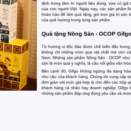
định trong tâm trí người tiêu dùng, vừa có giá
của con người Việt. Ngày nay, các sản phẩm 
hoàn hảo để làm quà tặng, gói trọn giá trị sức 
của quê hương trong từng sản phẩm.
Quà tặng Nông Sản - OCOP Gifg
Từ hương vị độc đáo được chế biến đặc trưn
không chỉ những món quà vật chất mà còn cả g
Nam. Những sản phẩm Nông Sản - OCOP như trà
sản là món quà ý nghĩa, là cầu nối giữa văn hóa
Bên cạnh đó, Gifgo không ngừng đa dạng hóa
nhu cầu của khách hàng. Chúng tôi cung cấp 
đơn giản với mức giá hợp lý cho đến các hộp q
khách hàng cá nhân hay doanh nghiệp, Gifgo l
những sản phẩm đáp ứng đúng yêu cầu và mon
Vì sao khách hàng nên chọ
tại Gifgo?
Gifgo cam kết mang đến cho bạn những sản 