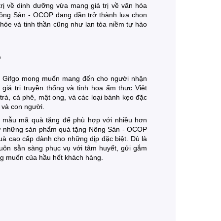
 trị về dinh dưỡng vừa mang giá trị về văn hóa
Nông Sản - OCOP đang dần trở thành lựa chọn
khỏe và tinh thần cũng như lan tỏa niềm tự hào
o
g, Gifgo mong muốn mang đến cho người nhận
iá trị truyền thống và tinh hoa ẩm thực Việt
, cà phê, mật ong, và các loại bánh kẹo đặc
 và con người.
 mẫu mã quà tặng để phù hợp với nhiều hơn
từ những sản phẩm quà tặng Nông Sản - OCOP
uà cao cấp dành cho những dịp đặc biệt. Dù là
uôn sẵn sàng phục vụ với tâm huyết, gửi gắm
g muốn của hầu hết khách hàng.
n quà tặng Nông Sản - OCOP
phẩm quà tặng Nông Sản - OCOP chất lượng