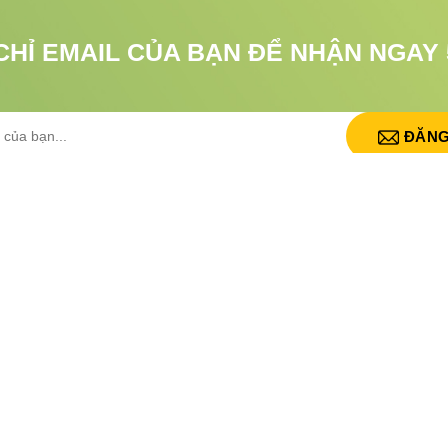
CHỈ EMAIL CỦA BẠN ĐỂ NHẬN NGAY 
ĐĂNG
VỀ GIFGO
H
Giới thiệu
Quy định và hình thức thanh toán
h sách đổi trả
Hướng dẫn thanh toán
 sách bảo mật
Chính sách vận chuyển
khoản dịch vụ
Chính sách kiểm hàng
ch cộng tác viên