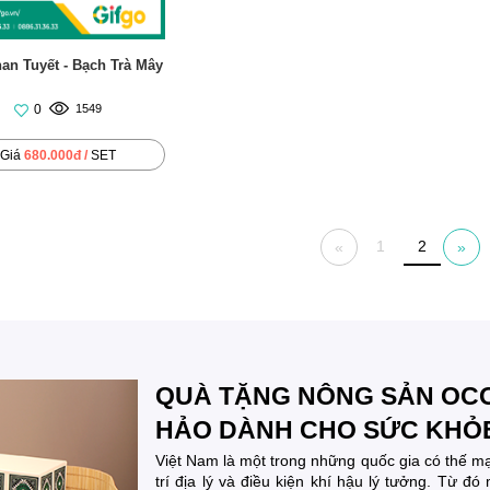
han Tuyết - Bạch Trà Mây
0
1549
Giá
680.000đ /
SET
1
2
«
»
QUÀ TẶNG NÔNG SẢN OCO
HẢO DÀNH CHO SỨC KHỎ
Việt Nam là một trong những quốc gia có thế mạ
trí địa lý và điều kiện khí hậu lý tưởng. Từ đ