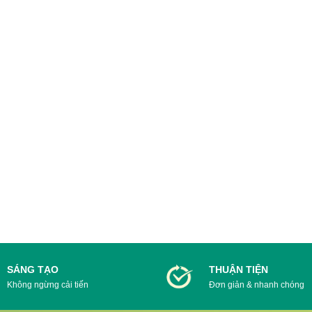
Nhóm Zalo:
https://zalo.me/g/qlqjbk024
Website:
https://gifgo.vn/
Địa chỉ:
Tại HN: Số 35 Xuân Quỳnh, P.Trung Hòa,
Tại HCM: 402/8 Cộng Hòa, Phường 13, Q
SÁNG TẠO
THUẬN TIỆN
Không ngừng cải tiến
Đơn giản & nhanh chóng