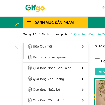
DANH MỤC
SẢN PHẨM
Quà tặng Nông Sản O
Trang chủ
Danh mục sản phẩm
Mức g
Hộp Quà Tết
Đồ chơi - Board game
Hạ
Quà tặng Nông Sản-Ocop
TẤT 
Quà tặng Văn Phòng
Quà tặng Ngày Lễ
Quà tặng Công Nghệ