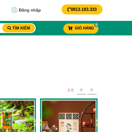
0813.183.333
Đăng nhập
0
TÌM KIẾM
GIỎ HÀNG
2
/2